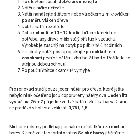
Po otevření obsah
dobře promíchejte
Nátěr s ničím neřeďte.
Nátěr nanášejte štětcem nebo válečkem z mikrovláken
po směru vláken
dřeva
Dobře nátěr rozetřete
Doba
schnutí je 10 - 12 hodin
, během kterých je
potřeba, aby dřevo mělo stálý přístup k vzduchu.
Výrobek je zaschlý na dotyk po přibližně 6 hodinách.
Pro druhý nátěr postup opakujte po
důkladném
zaschnutí
prvního nátěru, zhruba 24 hodin. Počítejte se
stejnou dobou schnutí.
Po použití štětce okamžitě vymyjte
Pro renovaci stačí pouze jeden nátěr, pro dřevo, které ještě
nebylo nijak ošetřeno jsou doporučeny nátěry dva.
Jeden litr
vystačí na 26 m
2
při jedné vrstvě nátěru. Selská barva Osmo
se prodává v balení o velikosti
0,75 l
;
2,5 l
.
Míchané odstíny podléhají paušálním příplatkům za míchání
barvy. K ceně za standartní odstíny
Selské barvy
přičítáme: