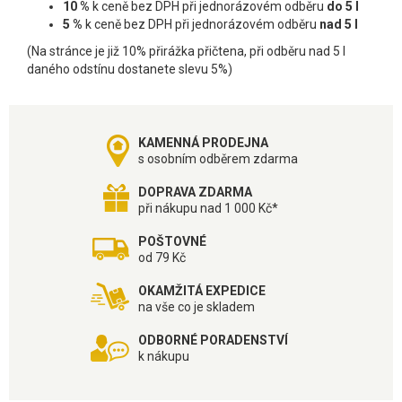
10 %
k ceně bez DPH při jednorázovém odběru
do 5 l
5 %
k ceně bez DPH při jednorázovém odběru
nad 5 l
(Na stránce je již 10% přirážka přičtena, při odběru nad 5 l
daného odstínu dostanete slevu 5%)
KAMENNÁ PRODEJNA
s osobním odběrem zdarma
DOPRAVA ZDARMA
při nákupu nad 1 000 Kč*
POŠTOVNÉ
od 79 Kč
OKAMŽITÁ EXPEDICE
na vše co je skladem
ODBORNÉ PORADENSTVÍ
k nákupu