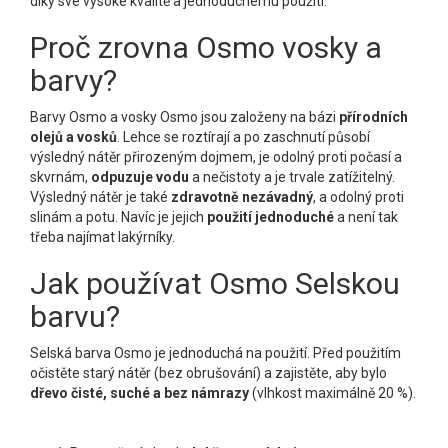
díky své vysoké kvalitě a jednoduchému použití.
Proč zrovna Osmo vosky a
barvy?
Barvy Osmo a vosky Osmo jsou založeny na bázi
přírodních
olejů a vosků
. Lehce se roztírají a po zaschnutí působí
výsledný nátěr přirozeným dojmem, je odolný proti počasí a
skvrnám,
odpuzuje vodu
a nečistoty a je trvale zatížitelný.
Výsledný nátěr je také
zdravotně nezávadný
, a odolný proti
slinám a potu. Navíc je jejich
použití jednoduché
a není tak
třeba najímat lakýrníky.
Jak používat Osmo Selskou
barvu?
Selská barva Osmo je jednoduchá na použití. Před použitím
očistěte starý nátěr (bez obrušování) a zajistěte, aby bylo
dřevo čisté, suché a bez námrazy
(vlhkost maximálně 20 %).