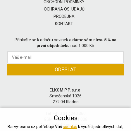
OBCHODNÍ PODMÍNKY
OCHRANA OS. ÚDAJŮ
PRODEJNA
KONTAKT
Přihlašte se k odběru novinek a
dáme vám slevu 5 % na
první objednávku
nad 1 000 Kč.
ELKOM P.P. s.r.o.
Smečenská 1026
272 04 Kladno
Tel: +420 312 240 360
Cookies
GSM: +420 602 201 008
Email:
info@barvy-osmo.cz
Barvy-osmo.cz potřebuje Váš
souhlas
k využití jednotlivých dat,