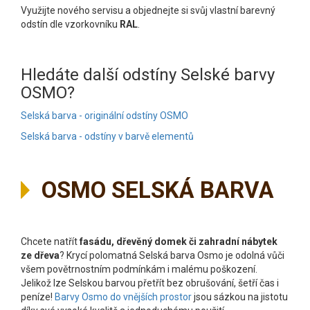
Využijte nového servisu a objednejte si svůj vlastní barevný
odstín dle vzorkovníku
RAL
.
Hledáte další odstíny Selské barvy
OSMO?
Selská barva - originální odstíny OSMO
Selská barva - odstíny v barvě elementů
OSMO SELSKÁ BARVA
Chcete natřít
fasádu, dřevěný domek či zahradní nábytek
ze dřeva
? Krycí polomatná Selská barva Osmo je odolná vůči
všem povětrnostním podmínkám i malému poškození.
Jelikož lze Selskou barvou přetřít bez obrušování, šetří čas i
peníze!
Barvy Osmo do vnějších prostor
jsou sázkou na jistotu