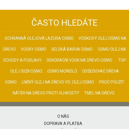
ČASTO HLEDÁTE
OCHRANNÁ OLEJOVÁ LAZURA OSMO
VOSKOVÝ OLEJ OSMO NA
DŘEVO
VOSKY OSMO
SELSKÁ BARVA OSMO
OSMO OLEJ NA
SCHODY A PODLAHY
DEKORAČNÍ VOSK NA DŘEVO OSMO
TOP
OLEJ 3028 OSMO
OSMO MOŘIDLO
ODŠEĎOVAČ DŘEVA
OSMO
LNĚNÝ OLEJ NA DŘEVO VS. OLEJ OSMO
PROČ POUŽÍT
NÁTĚR NA DŘEVO PROTI VLHKOSTI?
TMEL NA DŘEVO
O NÁS
DOPRAVA A PLATBA