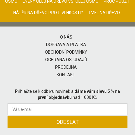
OSMO
LNĚNÝ OLEJ NA DŘEVO VS. OLEJ OSMO
PROČ POUŽÍT
NÁTĚR NA DŘEVO PROTI VLHKOSTI?
TMEL NA DŘEVO
O NÁS
DOPRAVA A PLATBA
OBCHODNÍ PODMÍNKY
OCHRANA OS. ÚDAJŮ
PRODEJNA
KONTAKT
Přihlašte se k odběru novinek a
dáme vám slevu 5 % na
první objednávku
nad 1 000 Kč.