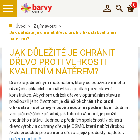
0
Úvod
Zajímavosti
Jak důležité je chránit dřevo proti vlhkosti kvalitním
nátěrem?
JAK DŮLEŽITÉ JE CHRÁNIT
DŘEVO PROTI VLHKOSTI
KVALITNÍM NÁTĚREM?
Dřevo je jedinečným materiálem, který se používá v mnoha
různých aplikacích, od nábytku a podlah po venkovní
konstrukce. Abychom udrželi dřevo v optimálním stavu a
prodloužili jeho životnost, je
důležité chránit ho proti
vlhkosti a nepříznivým povětrnostním podmínkám
. Jedním
z nejúčinnějších způsobů, jak toho dosáhnout, je použití
vhodného nátěru. Jednou z předních společností v oblasti
dřevovýroby a ochrany dřeva je OSMO, která nabízí širokou
škálu produktů pro ochranu dřeva a jejíž produkty najdete v
našem obchodě
.