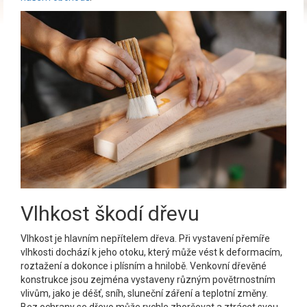
Vlhkost škodí dřevu
Vlhkost je hlavním nepřítelem dřeva. Při vystavení přemíře
vlhkosti dochází k jeho otoku, který může vést k deformacím,
roztažení a dokonce i plísním a hnilobě. Venkovní dřevěné
konstrukce jsou zejména vystaveny různým povětrnostním
vlivům, jako je déšť, sníh, sluneční záření a teplotní změny.
Bez ochrany se dřevo může rychle zhoršovat a ztrácet svou