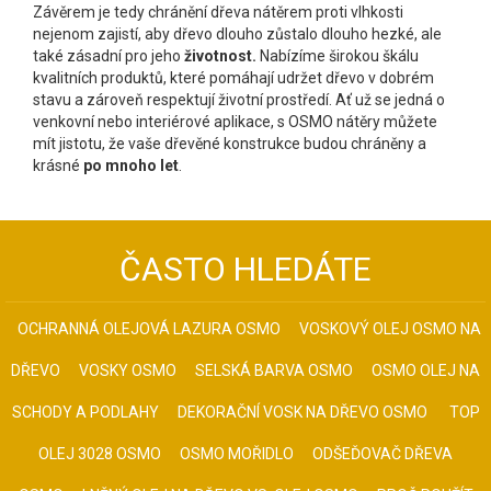
Závěrem je tedy chránění dřeva nátěrem proti vlhkosti
nejenom zajistí, aby dřevo dlouho zůstalo dlouho hezké, ale
také zásadní pro jeho
životnost.
Nabízíme širokou škálu
kvalitních produktů, které pomáhají udržet dřevo v dobrém
stavu a zároveň respektují životní prostředí. Ať už se jedná o
venkovní nebo interiérové aplikace, s OSMO nátěry můžete
mít jistotu, že vaše dřevěné konstrukce budou chráněny a
krásné
po mnoho let
.
ČASTO HLEDÁTE
OCHRANNÁ OLEJOVÁ LAZURA OSMO
VOSKOVÝ OLEJ OSMO NA
DŘEVO
VOSKY OSMO
SELSKÁ BARVA OSMO
OSMO OLEJ NA
SCHODY A PODLAHY
DEKORAČNÍ VOSK NA DŘEVO OSMO
TOP
OLEJ 3028 OSMO
OSMO MOŘIDLO
ODŠEĎOVAČ DŘEVA