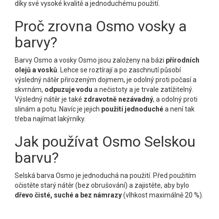
díky své vysoké kvalitě a jednoduchému použití.
Proč zrovna Osmo vosky a
barvy?
Barvy Osmo a vosky Osmo jsou založeny na bázi
přírodních
olejů a vosků
. Lehce se roztírají a po zaschnutí působí
výsledný nátěr přirozeným dojmem, je odolný proti počasí a
skvrnám,
odpuzuje vodu
a nečistoty a je trvale zatížitelný.
Výsledný nátěr je také
zdravotně nezávadný
, a odolný proti
slinám a potu. Navíc je jejich
použití jednoduché
a není tak
třeba najímat lakýrníky.
Jak používat Osmo Selskou
barvu?
Selská barva Osmo je jednoduchá na použití. Před použitím
očistěte starý nátěr (bez obrušování) a zajistěte, aby bylo
dřevo čisté, suché a bez námrazy
(vlhkost maximálně 20 %).