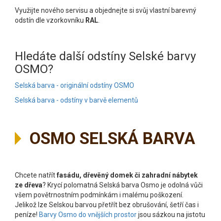
Využijte nového servisu a objednejte si svůj vlastní barevný
odstín dle vzorkovníku
RAL
.
Hledáte další odstíny Selské barvy
OSMO?
Selská barva - originální odstíny OSMO
Selská barva - odstíny v barvě elementů
OSMO SELSKÁ BARVA
Chcete natřít
fasádu, dřevěný domek či zahradní nábytek
ze dřeva
? Krycí polomatná Selská barva Osmo je odolná vůči
všem povětrnostním podmínkám i malému poškození.
Jelikož lze Selskou barvou přetřít bez obrušování, šetří čas i
peníze!
Barvy Osmo do vnějších prostor
jsou sázkou na jistotu