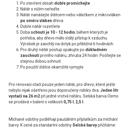
Po otevření obsah
dobře promíchejte
Nátěr s ničím neřeďte.
Nátěr nanášejte štětcem nebo válečkem z mikrovláken
po směru vláken
dřeva
Dobře nátěr rozetřete
Doba
schnutí je 10 - 12 hodin
, během kterých je
potřeba, aby dřevo mělo stálý přístup k vzduchu.
Výrobek je zaschlý na dotyk po přibližně 6 hodinách.
Pro druhý nátěr postup opakujte po
důkladném
zaschnutí
prvního nátěru, zhruba 24 hodin. Počítejte se
stejnou dobou schnutí.
Po použití štětce okamžitě vymyjte
Pro renovaci stačí pouze jeden nátěr, pro dřevo, které ještě
nebylo nijak ošetřeno jsou doporučeny nátěry dva.
Jeden litr
vystačí na 26 m
2
při jedné vrstvě nátěru. Selská barva Osmo
se prodává v balení o velikosti
0,75 l
;
2,5 l
.
Míchané odstíny podléhají paušálním příplatkům za míchání
barvy. K ceně za standartní odstíny
Selské barvy
přičítáme: