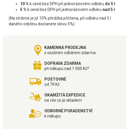
10 %
k ceně bez DPH při jednorázovém odběru
do 5 l
5 %
k ceně bez DPH při jednorázovém odběru
nad 5 l
(Na stránce je již 10% přirážka přičtena, při odběru nad 5 l
daného odstínu dostanete slevu 5%)
KAMENNÁ PRODEJNA
s osobním odběrem zdarma
DOPRAVA ZDARMA
při nákupu nad 1 000 Kč*
POŠTOVNÉ
od 79 Kč
OKAMŽITÁ EXPEDICE
na vše co je skladem
ODBORNÉ PORADENSTVÍ
k nákupu