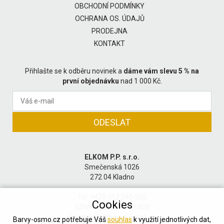
OBCHODNÍ PODMÍNKY
OCHRANA OS. ÚDAJŮ
PRODEJNA
KONTAKT
Přihlašte se k odběru novinek a
dáme vám slevu 5 % na
první objednávku
nad 1 000 Kč.
ELKOM P.P. s.r.o.
Smečenská 1026
272 04 Kladno
Tel: +420 312 240 360
Cookies
GSM: +420 602 201 008
Email:
info@barvy-osmo.cz
Barvy-osmo.cz potřebuje Váš
souhlas
k využití jednotlivých dat,