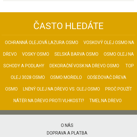
ČASTO HLEDÁTE
OCHRANNÁ OLEJOVÁ LAZURA OSMO
VOSKOVÝ OLEJ OSMO NA
DŘEVO
VOSKY OSMO
SELSKÁ BARVA OSMO
OSMO OLEJ NA
SCHODY A PODLAHY
DEKORAČNÍ VOSK NA DŘEVO OSMO
TOP
OLEJ 3028 OSMO
OSMO MOŘIDLO
ODŠEĎOVAČ DŘEVA
OSMO
LNĚNÝ OLEJ NA DŘEVO VS. OLEJ OSMO
PROČ POUŽÍT
NÁTĚR NA DŘEVO PROTI VLHKOSTI?
TMEL NA DŘEVO
O NÁS
DOPRAVA A PLATBA