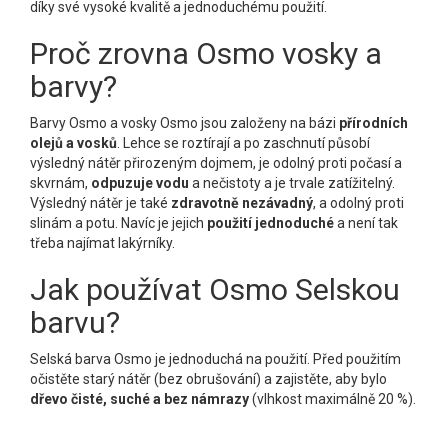
díky své vysoké kvalitě a jednoduchému použití.
Proč zrovna Osmo vosky a
barvy?
Barvy Osmo a vosky Osmo jsou založeny na bázi
přírodních
olejů a vosků
. Lehce se roztírají a po zaschnutí působí
výsledný nátěr přirozeným dojmem, je odolný proti počasí a
skvrnám,
odpuzuje vodu
a nečistoty a je trvale zatížitelný.
Výsledný nátěr je také
zdravotně nezávadný
, a odolný proti
slinám a potu. Navíc je jejich
použití jednoduché
a není tak
třeba najímat lakýrníky.
Jak používat Osmo Selskou
barvu?
Selská barva Osmo je jednoduchá na použití. Před použitím
očistěte starý nátěr (bez obrušování) a zajistěte, aby bylo
dřevo čisté, suché a bez námrazy
(vlhkost maximálně 20 %).