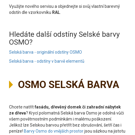
Využijte nového servisu a objednejte si svůj vlastní barevný
odstín dle vzorkovníku
RAL
.
Hledáte další odstíny Selské barvy
OSMO?
Selská barva - originální odstíny OSMO
Selská barva - odstíny v barvě elementů
OSMO SELSKÁ BARVA
Chcete natřít
fasádu, dřevěný domek či zahradní nábytek
ze dřeva
? Krycí polomatná Selská barva Osmo je odolná vůči
všem povětrnostním podmínkám i malému poškození.
Jelikož lze Selskou barvou přetřít bez obrušování, šetří čas i
peníze!
Barvy Osmo do vnějších prostor
jsou sázkou na jistotu