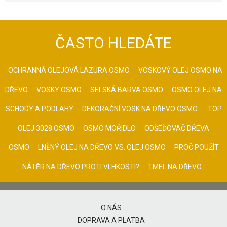
ČASTO HLEDÁTE
OCHRANNÁ OLEJOVÁ LAZURA OSMO
VOSKOVÝ OLEJ OSMO NA
DŘEVO
VOSKY OSMO
SELSKÁ BARVA OSMO
OSMO OLEJ NA
SCHODY A PODLAHY
DEKORAČNÍ VOSK NA DŘEVO OSMO
TOP
OLEJ 3028 OSMO
OSMO MOŘIDLO
ODŠEĎOVAČ DŘEVA
OSMO
LNĚNÝ OLEJ NA DŘEVO VS. OLEJ OSMO
PROČ POUŽÍT
NÁTĚR NA DŘEVO PROTI VLHKOSTI?
TMEL NA DŘEVO
O NÁS
DOPRAVA A PLATBA