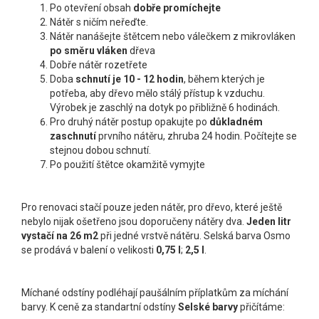
Po otevření obsah
dobře promíchejte
Nátěr s ničím neřeďte.
Nátěr nanášejte štětcem nebo válečkem z mikrovláken
po směru vláken
dřeva
Dobře nátěr rozetřete
Doba
schnutí je 10 - 12 hodin
, během kterých je
potřeba, aby dřevo mělo stálý přístup k vzduchu.
Výrobek je zaschlý na dotyk po přibližně 6 hodinách.
Pro druhý nátěr postup opakujte po
důkladném
zaschnutí
prvního nátěru, zhruba 24 hodin. Počítejte se
stejnou dobou schnutí.
Po použití štětce okamžitě vymyjte
Pro renovaci stačí pouze jeden nátěr, pro dřevo, které ještě
nebylo nijak ošetřeno jsou doporučeny nátěry dva.
Jeden litr
vystačí na 26 m
2
při jedné vrstvě nátěru. Selská barva Osmo
se prodává v balení o velikosti
0,75 l
;
2,5 l
.
Míchané odstíny podléhají paušálním příplatkům za míchání
barvy. K ceně za standartní odstíny
Selské barvy
přičítáme: