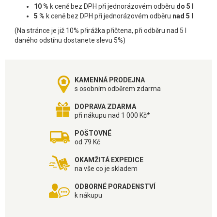
10 %
k ceně bez DPH při jednorázovém odběru
do 5 l
5 %
k ceně bez DPH při jednorázovém odběru
nad 5 l
(Na stránce je již 10% přirážka přičtena, při odběru nad 5 l
daného odstínu dostanete slevu 5%)
KAMENNÁ PRODEJNA
s osobním odběrem zdarma
DOPRAVA ZDARMA
při nákupu nad 1 000 Kč*
POŠTOVNÉ
od 79 Kč
OKAMŽITÁ EXPEDICE
na vše co je skladem
ODBORNÉ PORADENSTVÍ
k nákupu