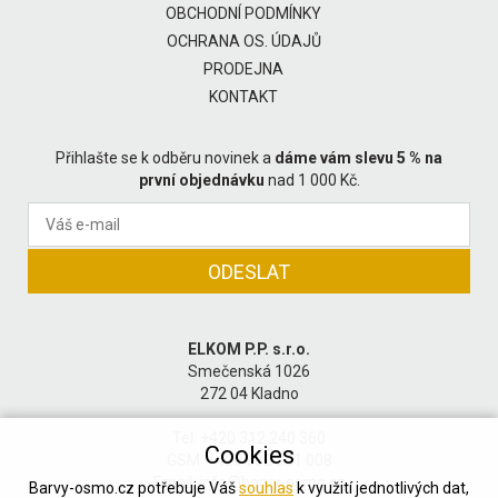
OBCHODNÍ PODMÍNKY
OCHRANA OS. ÚDAJŮ
PRODEJNA
KONTAKT
Přihlašte se k odběru novinek a
dáme vám slevu 5 % na
první objednávku
nad 1 000 Kč.
ELKOM P.P. s.r.o.
Smečenská 1026
272 04 Kladno
Tel: +420 312 240 360
Cookies
GSM: +420 602 201 008
Email:
info@barvy-osmo.cz
Barvy-osmo.cz potřebuje Váš
souhlas
k využití jednotlivých dat,