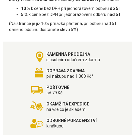
10 %
k ceně bez DPH při jednorázovém odběru
do 5 l
5 %
k ceně bez DPH při jednorázovém odběru
nad 5 l
(Na stránce je již 10% přirážka přičtena, při odběru nad 5 l
daného odstínu dostanete slevu 5%)
KAMENNÁ PRODEJNA
s osobním odběrem zdarma
DOPRAVA ZDARMA
při nákupu nad 1 000 Kč*
POŠTOVNÉ
od 79 Kč
OKAMŽITÁ EXPEDICE
na vše co je skladem
ODBORNÉ PORADENSTVÍ
k nákupu