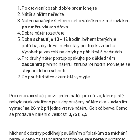
Po otevření obsah
dobře promíchejte
Nátěr s ničím neřeďte.
Nátěr nanášejte štětcem nebo válečkem z mikrovláken
po směru vláken
dřeva
Dobře nátěr rozetřete
Doba
schnutí je 10 - 12 hodin
, během kterých je
potřeba, aby dřevo mělo stálý přístup k vzduchu.
Výrobek je zaschlý na dotyk po přibližně 6 hodinách.
Pro druhý nátěr postup opakujte po
důkladném
zaschnutí
prvního nátěru, zhruba 24 hodin. Počítejte se
stejnou dobou schnutí.
Po použití štětce okamžitě vymyjte
Pro renovaci stačí pouze jeden nátěr, pro dřevo, které ještě
nebylo nijak ošetřeno jsou doporučeny nátěry dva.
Jeden litr
vystačí na 26 m
2
při jedné vrstvě nátěru. Selská barva Osmo
se prodává v balení o velikosti
0,75 l
;
2,5 l
.
Míchané odstíny podléhají paušálním příplatkům za míchání
barvy. K ceně za standartní odstíny
Selské barvy
přičítáme: