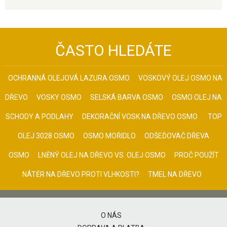
ČASTO HLEDÁTE
OCHRANNÁ OLEJOVÁ LAZURA OSMO
VOSKOVÝ OLEJ OSMO NA
DŘEVO
VOSKY OSMO
SELSKÁ BARVA OSMO
OSMO OLEJ NA
SCHODY A PODLAHY
DEKORAČNÍ VOSK NA DŘEVO OSMO
TOP
OLEJ 3028 OSMO
OSMO MOŘIDLO
ODŠEĎOVAČ DŘEVA
OSMO
LNĚNÝ OLEJ NA DŘEVO VS. OLEJ OSMO
PROČ POUŽÍT
NÁTĚR NA DŘEVO PROTI VLHKOSTI?
TMEL NA DŘEVO
O NÁS