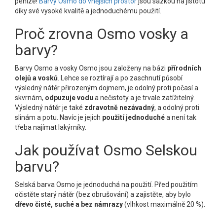
peníze!
Barvy Osmo do vnějších prostor
jsou sázkou na jistotu
díky své vysoké kvalitě a jednoduchému použití.
Proč zrovna Osmo vosky a
barvy?
Barvy Osmo a vosky Osmo jsou založeny na bázi
přírodních
olejů a vosků
. Lehce se roztírají a po zaschnutí působí
výsledný nátěr přirozeným dojmem, je odolný proti počasí a
skvrnám,
odpuzuje vodu
a nečistoty a je trvale zatížitelný.
Výsledný nátěr je také
zdravotně nezávadný
, a odolný proti
slinám a potu. Navíc je jejich
použití jednoduché
a není tak
třeba najímat lakýrníky.
Jak používat Osmo Selskou
barvu?
Selská barva Osmo je jednoduchá na použití. Před použitím
očistěte starý nátěr (bez obrušování) a zajistěte, aby bylo
dřevo čisté, suché a bez námrazy
(vlhkost maximálně 20 %).