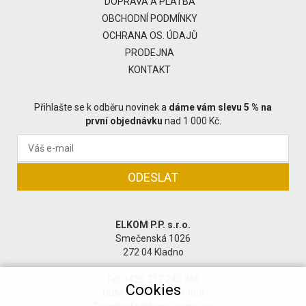
DOPRAVA A PLATBA
OBCHODNÍ PODMÍNKY
OCHRANA OS. ÚDAJŮ
PRODEJNA
KONTAKT
Přihlašte se k odběru novinek a
dáme vám slevu 5 % na
první objednávku
nad 1 000 Kč.
ELKOM P.P. s.r.o.
Smečenská 1026
272 04 Kladno
Tel: +420 312 240 360
Cookies
GSM: +420 602 201 008