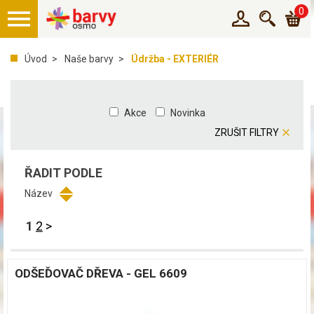
0
Úvod
Naše barvy
Údržba - EXTERIÉR
Akce
Novinka
ZRUŠIT FILTRY
ŘADIT PODLE
Název
1
2
>
ODŠEĎOVAČ DŘEVA - GEL 6609