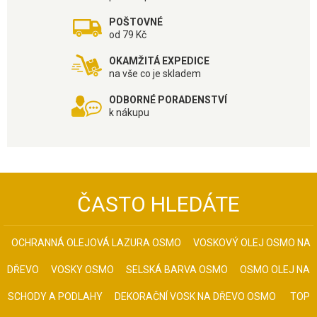
POŠTOVNÉ
od 79 Kč
OKAMŽITÁ EXPEDICE
na vše co je skladem
ODBORNÉ PORADENSTVÍ
k nákupu
ČASTO HLEDÁTE
OCHRANNÁ OLEJOVÁ LAZURA OSMO
VOSKOVÝ OLEJ OSMO NA
DŘEVO
VOSKY OSMO
SELSKÁ BARVA OSMO
OSMO OLEJ NA
SCHODY A PODLAHY
DEKORAČNÍ VOSK NA DŘEVO OSMO
TOP