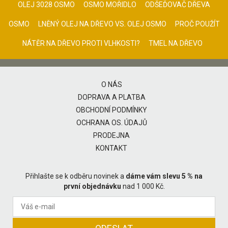
OLEJ 3028 OSMO
OSMO MOŘIDLO
ODŠEĎOVAČ DŘEVA
OSMO
LNĚNÝ OLEJ NA DŘEVO VS. OLEJ OSMO
PROČ POUŽÍT
NÁTĚR NA DŘEVO PROTI VLHKOSTI?
TMEL NA DŘEVO
O NÁS
DOPRAVA A PLATBA
OBCHODNÍ PODMÍNKY
OCHRANA OS. ÚDAJŮ
PRODEJNA
KONTAKT
Přihlašte se k odběru novinek a
dáme vám slevu 5 % na
první objednávku
nad 1 000 Kč.