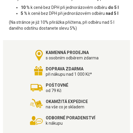
10 %
k ceně bez DPH při jednorázovém odběru
do 5 l
5 %
k ceně bez DPH při jednorázovém odběru
nad 5 l
(Na stránce je již 10% přirážka přičtena, při odběru nad 5 l
daného odstínu dostanete slevu 5%)
KAMENNÁ PRODEJNA
s osobním odběrem zdarma
DOPRAVA ZDARMA
při nákupu nad 1 000 Kč*
POŠTOVNÉ
od 79 Kč
OKAMŽITÁ EXPEDICE
na vše co je skladem
ODBORNÉ PORADENSTVÍ
k nákupu