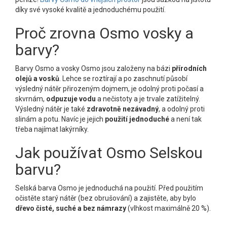
díky své vysoké kvalitě a jednoduchému použití.
Proč zrovna Osmo vosky a
barvy?
Barvy Osmo a vosky Osmo jsou založeny na bázi
přírodních
olejů a vosků
. Lehce se roztírají a po zaschnutí působí
výsledný nátěr přirozeným dojmem, je odolný proti počasí a
skvrnám,
odpuzuje vodu
a nečistoty a je trvale zatížitelný.
Výsledný nátěr je také
zdravotně nezávadný
, a odolný proti
slinám a potu. Navíc je jejich
použití jednoduché
a není tak
třeba najímat lakýrníky.
Jak používat Osmo Selskou
barvu?
Selská barva Osmo je jednoduchá na použití. Před použitím
očistěte starý nátěr (bez obrušování) a zajistěte, aby bylo
dřevo čisté, suché a bez námrazy
(vlhkost maximálně 20 %).