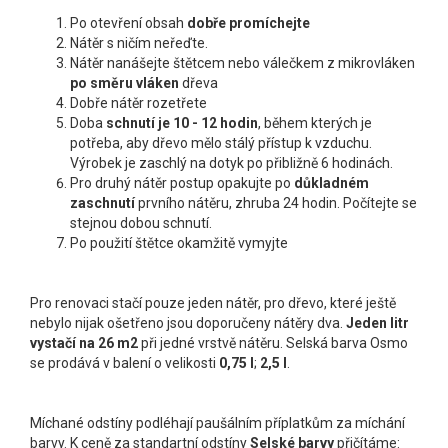
Po otevření obsah
dobře promíchejte
Nátěr s ničím neřeďte.
Nátěr nanášejte štětcem nebo válečkem z mikrovláken
po směru vláken
dřeva
Dobře nátěr rozetřete
Doba
schnutí je 10 - 12 hodin
, během kterých je
potřeba, aby dřevo mělo stálý přístup k vzduchu.
Výrobek je zaschlý na dotyk po přibližně 6 hodinách.
Pro druhý nátěr postup opakujte po
důkladném
zaschnutí
prvního nátěru, zhruba 24 hodin. Počítejte se
stejnou dobou schnutí.
Po použití štětce okamžitě vymyjte
Pro renovaci stačí pouze jeden nátěr, pro dřevo, které ještě
nebylo nijak ošetřeno jsou doporučeny nátěry dva.
Jeden litr
vystačí na 26 m
2
při jedné vrstvě nátěru. Selská barva Osmo
se prodává v balení o velikosti
0,75 l
;
2,5 l
.
Míchané odstíny podléhají paušálním příplatkům za míchání
barvy. K ceně za standartní odstíny
Selské barvy
přičítáme: