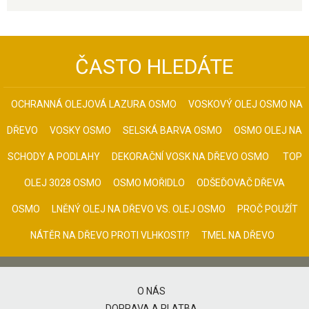
ČASTO HLEDÁTE
OCHRANNÁ OLEJOVÁ LAZURA OSMO
VOSKOVÝ OLEJ OSMO NA
DŘEVO
VOSKY OSMO
SELSKÁ BARVA OSMO
OSMO OLEJ NA
SCHODY A PODLAHY
DEKORAČNÍ VOSK NA DŘEVO OSMO
TOP
OLEJ 3028 OSMO
OSMO MOŘIDLO
ODŠEĎOVAČ DŘEVA
OSMO
LNĚNÝ OLEJ NA DŘEVO VS. OLEJ OSMO
PROČ POUŽÍT
NÁTĚR NA DŘEVO PROTI VLHKOSTI?
TMEL NA DŘEVO
O NÁS
DOPRAVA A PLATBA