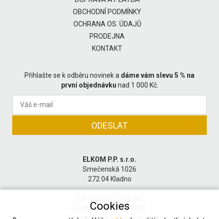
OBCHODNÍ PODMÍNKY
OCHRANA OS. ÚDAJŮ
PRODEJNA
KONTAKT
Přihlašte se k odběru novinek a
dáme vám slevu 5 % na
první objednávku
nad 1 000 Kč.
ELKOM P.P. s.r.o.
Smečenská 1026
272 04 Kladno
Tel: +420 312 240 360
Cookies
GSM: +420 602 201 008
Email:
info@barvy-osmo.cz