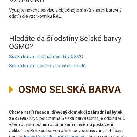
VZORNÍKU
Využijte nového servisu a objednejte si svůj vlastní barevný
odstín dle vzorkovníku
RAL
.
Hledáte další odstíny Selské barvy
OSMO?
Selská barva - originální odstíny OSMO
Selská barva - odstíny v barvě elementů
OSMO SELSKÁ BARVA
Chcete natřít
fasádu, dřevěný domek či zahradní nábytek
ze dřeva
? Krycí polomatná Selská barva Osmo je odolná vůči
všem povětrnostním podmínkám i malému poškození.
Jelikož lze Selskou barvou přetřít bez obrušování, šetří čas i
peníze!
Barvy Osmo do vnějších prostor
jsou sázkou na jistotu