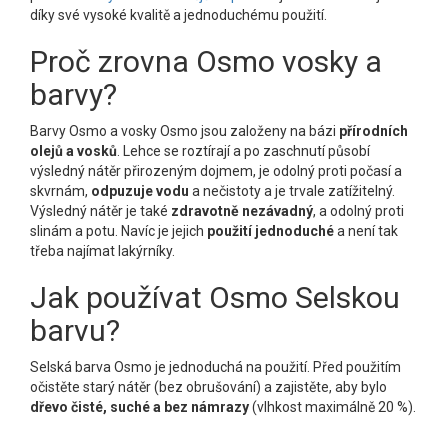
díky své vysoké kvalitě a jednoduchému použití.
Proč zrovna Osmo vosky a
barvy?
Barvy Osmo a vosky Osmo jsou založeny na bázi
přírodních
olejů a vosků
. Lehce se roztírají a po zaschnutí působí
výsledný nátěr přirozeným dojmem, je odolný proti počasí a
skvrnám,
odpuzuje vodu
a nečistoty a je trvale zatížitelný.
Výsledný nátěr je také
zdravotně nezávadný
, a odolný proti
slinám a potu. Navíc je jejich
použití jednoduché
a není tak
třeba najímat lakýrníky.
Jak používat Osmo Selskou
barvu?
Selská barva Osmo je jednoduchá na použití. Před použitím
očistěte starý nátěr (bez obrušování) a zajistěte, aby bylo
dřevo čisté, suché a bez námrazy
(vlhkost maximálně 20 %).