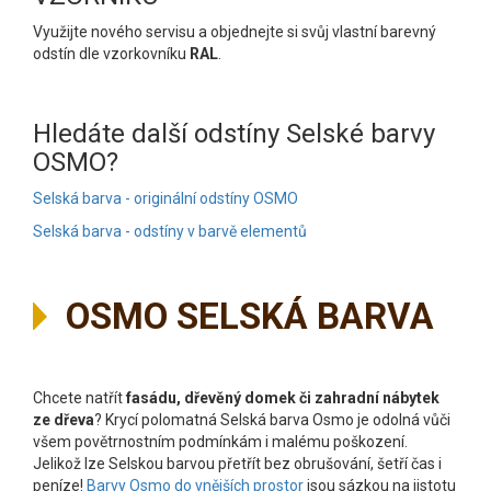
Využijte nového servisu a objednejte si svůj vlastní barevný
odstín dle vzorkovníku
RAL
.
Hledáte další odstíny Selské barvy
OSMO?
Selská barva - originální odstíny OSMO
Selská barva - odstíny v barvě elementů
OSMO SELSKÁ BARVA
Chcete natřít
fasádu, dřevěný domek či zahradní nábytek
ze dřeva
? Krycí polomatná Selská barva Osmo je odolná vůči
všem povětrnostním podmínkám i malému poškození.
Jelikož lze Selskou barvou přetřít bez obrušování, šetří čas i
peníze!
Barvy Osmo do vnějších prostor
jsou sázkou na jistotu