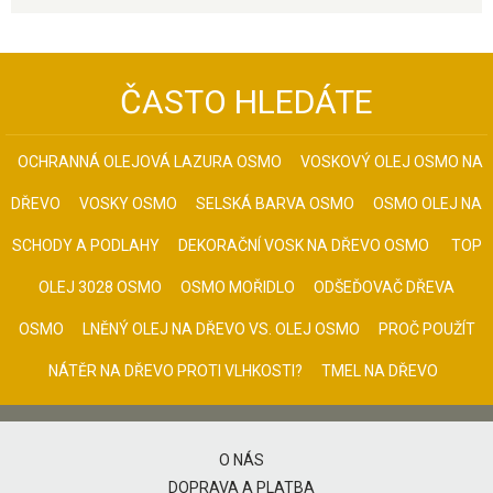
ČASTO HLEDÁTE
OCHRANNÁ OLEJOVÁ LAZURA OSMO
VOSKOVÝ OLEJ OSMO NA
DŘEVO
VOSKY OSMO
SELSKÁ BARVA OSMO
OSMO OLEJ NA
SCHODY A PODLAHY
DEKORAČNÍ VOSK NA DŘEVO OSMO
TOP
OLEJ 3028 OSMO
OSMO MOŘIDLO
ODŠEĎOVAČ DŘEVA
OSMO
LNĚNÝ OLEJ NA DŘEVO VS. OLEJ OSMO
PROČ POUŽÍT
NÁTĚR NA DŘEVO PROTI VLHKOSTI?
TMEL NA DŘEVO
O NÁS
DOPRAVA A PLATBA