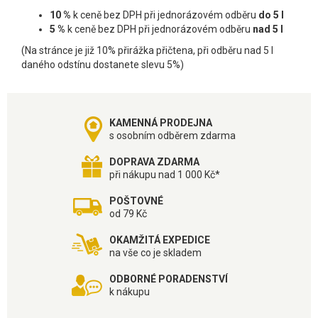
10 %
k ceně bez DPH při jednorázovém odběru
do 5 l
5 %
k ceně bez DPH při jednorázovém odběru
nad 5 l
(Na stránce je již 10% přirážka přičtena, při odběru nad 5 l
daného odstínu dostanete slevu 5%)
KAMENNÁ PRODEJNA
s osobním odběrem zdarma
DOPRAVA ZDARMA
při nákupu nad 1 000 Kč*
POŠTOVNÉ
od 79 Kč
OKAMŽITÁ EXPEDICE
na vše co je skladem
ODBORNÉ PORADENSTVÍ
k nákupu