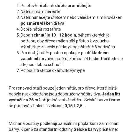
Po otevření obsah
dobře promíchejte
Nátěr s ničím neřeďte.
Nátěr nanášejte štětcem nebo válečkem z mikrovláken
po směru vláken
dřeva
Dobře nátěr rozetřete
Doba
schnutí je 10 - 12 hodin
, během kterých je
potřeba, aby dřevo mělo stálý přístup k vzduchu.
Výrobek je zaschlý na dotyk po přibližně 6 hodinách.
Pro druhý nátěr postup opakujte po
důkladném
zaschnutí
prvního nátěru, zhruba 24 hodin. Počítejte se
stejnou dobou schnutí.
Po použití štětce okamžitě vymyjte
Pro renovaci stačí pouze jeden nátěr, pro dřevo, které ještě
nebylo nijak ošetřeno jsou doporučeny nátěry dva.
Jeden litr
vystačí na 26 m
2
při jedné vrstvě nátěru. Selská barva Osmo
se prodává v balení o velikosti
0,75 l
;
2,5 l
.
Míchané odstíny podléhají paušálním příplatkům za míchání
barvy. K ceně za standartní odstíny
Selské barvy
přičítáme: