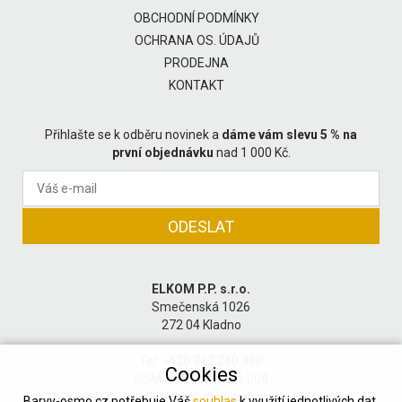
OBCHODNÍ PODMÍNKY
OCHRANA OS. ÚDAJŮ
PRODEJNA
KONTAKT
Přihlašte se k odběru novinek a
dáme vám slevu 5 % na
první objednávku
nad 1 000 Kč.
ELKOM P.P. s.r.o.
Smečenská 1026
272 04 Kladno
Tel: +420 312 240 360
Cookies
GSM: +420 602 201 008
Email:
info@barvy-osmo.cz
Barvy-osmo.cz potřebuje Váš
souhlas
k využití jednotlivých dat,