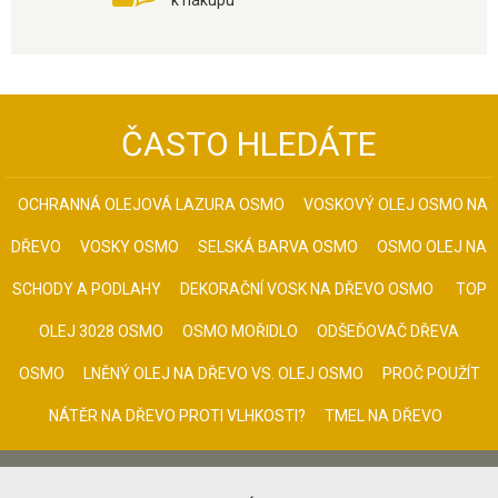
k nákupu
ČASTO HLEDÁTE
OCHRANNÁ OLEJOVÁ LAZURA OSMO
VOSKOVÝ OLEJ OSMO NA
DŘEVO
VOSKY OSMO
SELSKÁ BARVA OSMO
OSMO OLEJ NA
SCHODY A PODLAHY
DEKORAČNÍ VOSK NA DŘEVO OSMO
TOP
OLEJ 3028 OSMO
OSMO MOŘIDLO
ODŠEĎOVAČ DŘEVA
OSMO
LNĚNÝ OLEJ NA DŘEVO VS. OLEJ OSMO
PROČ POUŽÍT
NÁTĚR NA DŘEVO PROTI VLHKOSTI?
TMEL NA DŘEVO