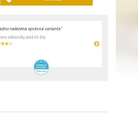
adno nalezena správná varianta"
"Široké spek
Rychlé vyříz
eno zákazníky před 65 dny
Ověřeno záka