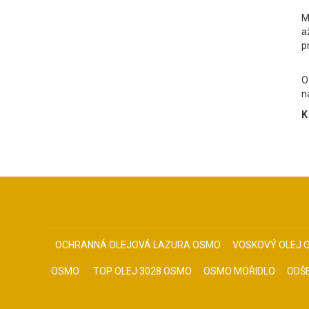
M
a
p
O
n
K
OCHRANNÁ OLEJOVÁ LAZURA OSMO
VOSKOVÝ OLEJ 
OSMO
TOP OLEJ 3028 OSMO
OSMO MOŘIDLO
ODŠ