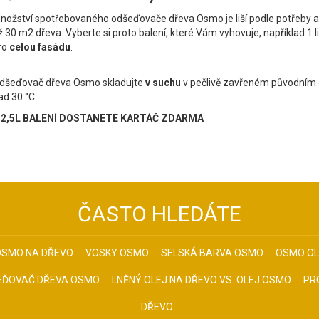
nožství spotřebovaného odšeďovače dřeva Osmo je liší podle potřeby 
ž 30 m
2
dřeva. Vyberte si proto balení, které Vám vyhovuje, například 1 l
ro
celou fasádu
.
dšeďovač dřeva Osmo skladujte
v suchu
v pečlivě zavřeném původním o
ad 30 °C.
 2,5L BALENÍ DOSTANETE KARTÁČ ZDARMA
ČASTO HLEDÁTE
OSMO NA DŘEVO
VOSKY OSMO
SELSKÁ BARVA OSMO
OSMO OL
EĎOVAČ DŘEVA OSMO
LNĚNÝ OLEJ NA DŘEVO VS. OLEJ OSMO
PR
DŘEVO