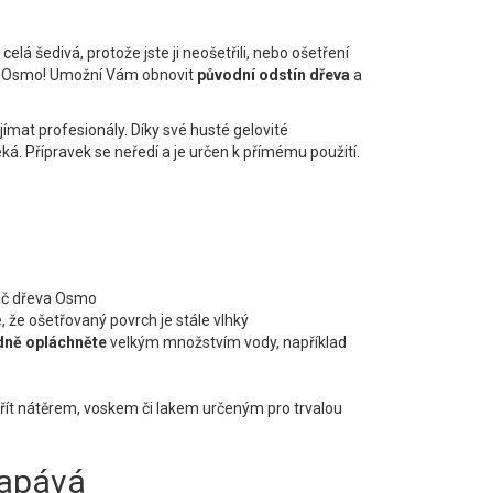
 celá šedivá, protože jste ji neošetřili, nebo ošetření
va Osmo! Umožní Vám obnovit
původní odstín dřeva
a
jímat profesionály. Díky své husté gelovité
éká. Přípravek se neředí a je určen k přímému použití.
ač dřeva Osmo
, že ošetřovaný povrch je stále vlhký
dně opláchněte
velkým množstvím vody, například
řít nátěrem, voskem či lakem určeným pro trvalou
kapává