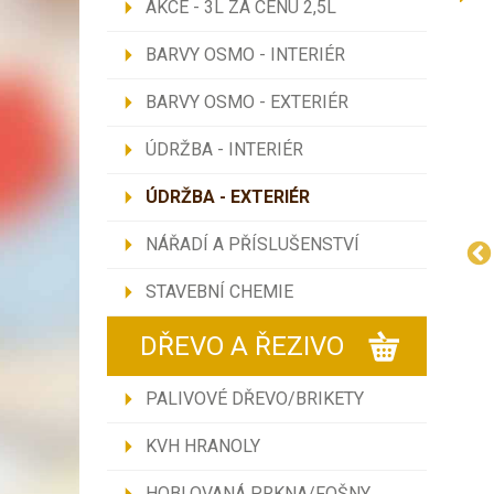
AKCE - 3L ZA CENU 2,5L
BARVY OSMO - INTERIÉR
BARVY OSMO - EXTERIÉR
ÚDRŽBA - INTERIÉR
ÚDRŽBA - EXTERIÉR
NÁŘADÍ A PŘÍSLUŠENSTVÍ
STAVEBNÍ CHEMIE
DŘEVO A ŘEZIVO
PALIVOVÉ DŘEVO/BRIKETY
KVH HRANOLY
HOBLOVANÁ PRKNA/FOŠNY