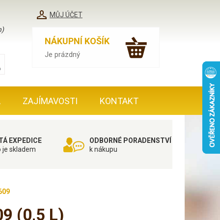
MŮJ ÚČET
h)
NÁKUPNÍ KOŠÍK
Je prázdný
A
ZAJÍMAVOSTI
KONTAKT
TÁ EXPEDICE
ODBORNÉ PORADENSTVÍ
o je skladem
k nákupu
609
09
(0,5 L)