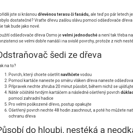
ořídili jste si krásnou
dřevěnou terasu či fasádu,
ale teď po pár letech je
ebylo dostatečné? Vraťte dřevu zašlou slávu pomocí odšeďovače dře
še tak bude jako nové.
oužití odšeďovače dřeva Osmo je
velmi jednoduché
a není tak třeba na
onzistenci se velmi dobře nanáší i na svislé povrchy, protože z nich nest
Odstraňovač šedi ze dřeva
ak na to?
Povrch, který chcete ošetřit
navlhčete
vodou
Pomocí kartáče naneste po směru vláken dřeva naneste odšeďov
Přípravek nechte zhruba 20 minut působit, během nichž se ujišťujte
Nátěr očištětě tvrdým kartáčem a následně ošetřený povrch
důkla
pomocí zahradní hadice
Pro velmi poškozené dřevo, postup opakujte
Ošetřený povrch nechte 48 hodin zaschnout, a poté ho můžete nat
ochranu dřeva
Působí do hloubi, nestéká a neod