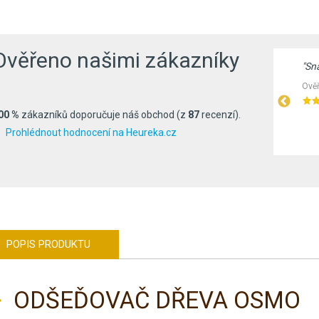
Ověřeno našimi zákazníky
"Nákup proběhl v pohodě, doručení v pořádku,
"Sn
barva (tvrdý vosk bezbarvý matný) je výborná a
Ověř
nátěr je skutečně takový, jaký je inzerován…"
00 %
zákazníků doporučuje náš obchod (z
87
recenzí).
Ověřeno zákazníky před 379 dny
Prohlédnout hodnocení na Heureka.cz
POPIS PRODUKTU
ODŠEĎOVAČ DŘEVA OSMO