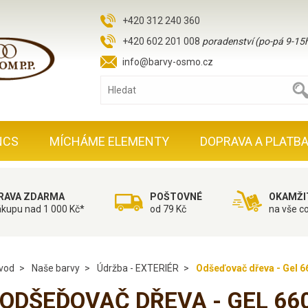
+420 312 240 360
+420 602 201 008
poradenství (po-pá 9-15
info@barvy-osmo.cz
NCS
MÍCHÁME ELEMENTY
DOPRAVA A PLATB
RAVA ZDARMA
POŠTOVNÉ
OKAMŽI
ákupu nad 1 000 Kč*
od 79 Kč
na vše c
vod
Naše barvy
Údržba - EXTERIÉR
Odšeďovač dřeva - Gel 6
ODŠEĎOVAČ DŘEVA - GEL 66