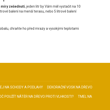
a
míry zešednutí
, jeden litr by Vám měl vystačit na 10
itrové balení na menší terasu, nebo 5 litrové balení
balu, chraňte ho před mrazy a vysokými teplotami
EJ NA SCHODY A PODLAHY
DEKORAČNÍ VOSK NA DŘEVO
OČ POUŽÍT NÁTĚR NA DŘEVO PROTI VLHKOSTI?
TMEL NA