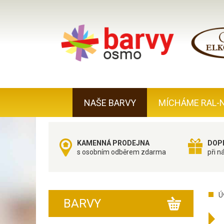
NAŠE BARVY
MÍCHÁME RAL-
KAMENNÁ PRODEJNA
DOP
s osobním odběrem zdarma
při n
Ú
BARVY