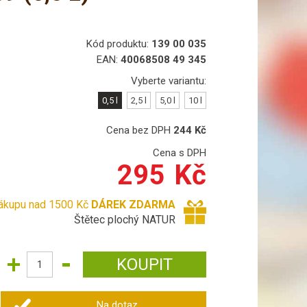
Kód produktu:
139 00 035
EAN:
40068508 49 345
Vyberte variantu:
0,5 l
2,5 l
5,0 l
10 l
Cena bez DPH
244
Kč
Cena s DPH
295
Kč
nákupu nad 1500 Kč
DÁREK ZDARMA
Štětec plochý NATUR
Na dotaz