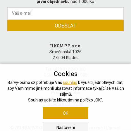
první objednávku
nad 1 000 Kč.
ELKOM P.P. s.r.o.
Smečenská 1026
272 04 Kladno
Tel: +420 312 240 360
Cookies
GSM: +420 602 201 008
Email:
info@barvy-osmo.cz
Barvy-osmo.cz potřebuje Váš
souhlas
k využití jednotlivých dat,
aby Vám mimo jiné mohli ukazovat informace týkající se Vašich
Provozní doba
zájmů.
Pondělí - Pátek 7.30 - 16.30
Souhlas udělíte kliknutím na políčko „OK“.
Sobota 8.00 - 12.00
OK
Nastavení
© 2018 BARVY OSMO / Všechna práva vyhrazena /
Cookies