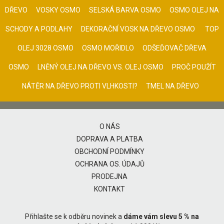
DŘEVO
VOSKY OSMO
SELSKÁ BARVA OSMO
OSMO OLEJ NA
SCHODY A PODLAHY
DEKORAČNÍ VOSK NA DŘEVO OSMO
TOP
OLEJ 3028 OSMO
OSMO MOŘIDLO
ODŠEĎOVAČ DŘEVA
OSMO
LNĚNÝ OLEJ NA DŘEVO VS. OLEJ OSMO
PROČ POUŽÍT
NÁTĚR NA DŘEVO PROTI VLHKOSTI?
TMEL NA DŘEVO
O NÁS
DOPRAVA A PLATBA
OBCHODNÍ PODMÍNKY
OCHRANA OS. ÚDAJŮ
PRODEJNA
KONTAKT
Přihlašte se k odběru novinek a
dáme vám slevu 5 % na