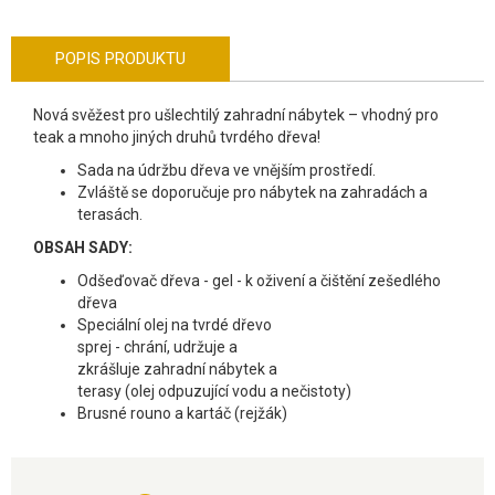
POPIS PRODUKTU
Nová svěžest pro ušlechtilý zahradní nábytek – vhodný pro
teak a mnoho jiných druhů tvrdého dřeva!
Sada na údržbu dřeva ve vnějším prostředí.
Zvláště se doporučuje pro nábytek na zahradách a
terasách.
OBSAH SADY:
Odšeďovač dřeva - gel - k oživení a čištění zešedlého
dřeva
Speciální olej na tvrdé dřevo
sprej - chrání, udržuje a
zkrášluje zahradní nábytek a
terasy (olej odpuzující vodu a nečistoty)
Brusné rouno a kartáč (rejžák)