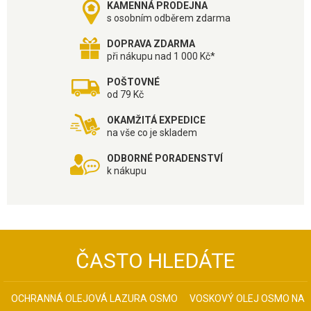
KAMENNÁ PRODEJNA
s osobním odběrem zdarma
DOPRAVA ZDARMA
při nákupu nad 1 000 Kč*
POŠTOVNÉ
od 79 Kč
OKAMŽITÁ EXPEDICE
na vše co je skladem
ODBORNÉ PORADENSTVÍ
k nákupu
ČASTO HLEDÁTE
OCHRANNÁ OLEJOVÁ LAZURA OSMO
VOSKOVÝ OLEJ OSMO NA