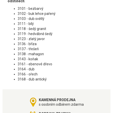
odstínech
:
3101 - bezbarvý
3102 - buk lehce pařený
3103 - dub světlý
3111 - bílý
3118 - šedý granit
3119 - hedvábně šedý
3123 - zlatý javor
3136 - bříza
3137 - třešeň
3138 - mahagon
3143 - koňak
3161 - ebenové dřevo
3164 - dub
3166 - ořech
3168 - dub antický
KAMENNÁ PRODEJNA
s osobním odběrem zdarma