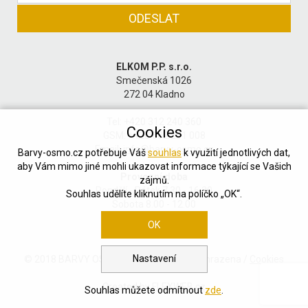
ELKOM P.P. s.r.o.
Smečenská 1026
272 04 Kladno
Tel: +420 312 240 360
Cookies
GSM: +420 602 201 008
Email:
info@barvy-osmo.cz
Barvy-osmo.cz potřebuje Váš
souhlas
k využití jednotlivých dat,
aby Vám mimo jiné mohli ukazovat informace týkající se Vašich
Provozní doba
zájmů.
Pondělí - Pátek 7.30 - 16.30
Souhlas udělíte kliknutím na políčko „OK“.
Sobota 8.00 - 12.00
OK
Nastavení
© 2018 BARVY OSMO / Všechna práva vyhrazena /
Cookies
Created by
FLEXWEB.cz
Souhlas můžete odmítnout
zde
.