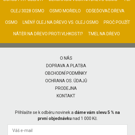
OLEJ 3028 OSMO
OSMO MOŘIDLO
ODŠEĎOVAČ DŘEVA
OSMO
LNĚNÝ OLEJ NA DŘEVO VS. OLEJ OSMO
PROČ POUŽÍT
NÁTĚR NA DŘEVO PROTI VLHKOSTI?
TMEL NA DŘEVO
O NÁS
DOPRAVA A PLATBA
OBCHODNÍ PODMÍNKY
OCHRANA OS. ÚDAJŮ
PRODEJNA
KONTAKT
Přihlašte se k odběru novinek a
dáme vám slevu 5 % na
první objednávku
nad 1 000 Kč.