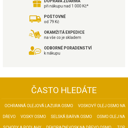
DOPRAVA ZDARMA
při nákupu nad 1 000 Kč*
POŠTOVNÉ
od 79 Kč
OKAMŽITÁ EXPEDICE
na vše co je skladem
ODBORNÉ PORADENSTVÍ
k nákupu
ČASTO HLEDÁTE
OCHRANNÁ OLEJOVÁ LAZURA OSMO
VOSKOVÝ OLEJ OSMO NA
DŘEVO
VOSKY OSMO
SELSKÁ BARVA OSMO
OSMO OLEJ NA
SCHODY A PODLAHY
DEKORAČNÍ VOSK NA DŘEVO OSMO
TOP