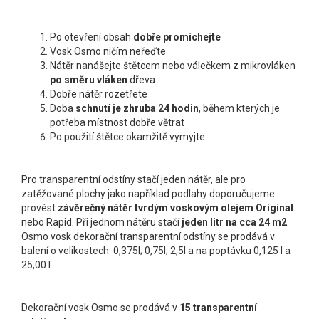
Po otevření obsah
dobře promíchejte
Vosk Osmo ničím neřeďte
Nátěr nanášejte štětcem nebo válečkem z mikrovláken
po směru vláken
dřeva
Dobře nátěr rozetřete
Doba
schnutí je zhruba 24 hodin
, během kterých je
potřeba místnost dobře větrat
Po použití štětce okamžitě vymyjte
Pro transparentní odstíny stačí jeden nátěr, ale pro
zatěžované plochy jako například podlahy doporučujeme
provést
závěrečný nátěr tvrdým voskovým olejem Original
nebo Rapid. Při jednom nátěru stačí
jeden litr na cca 24 m
2
.
Osmo vosk dekorační transparentní odstíny se prodává v
balení o velikostech 0,375l; 0,75l; 2,5l a na poptávku 0,125 l a
25,00 l.
Dekorační vosk Osmo se prodává v
15 transparentní