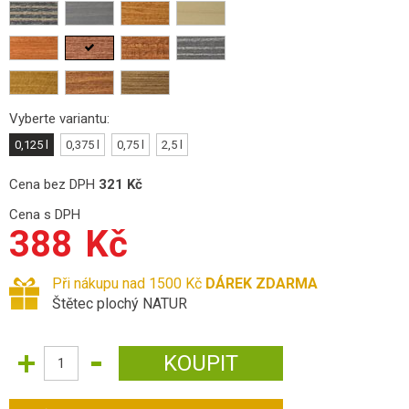
Vyberte variantu:
0,125 l
0,375 l
0,75 l
2,5 l
Cena bez DPH
321
Kč
Cena s DPH
388
Kč
Při nákupu nad 1500 Kč
DÁREK ZDARMA
Štětec plochý NATUR