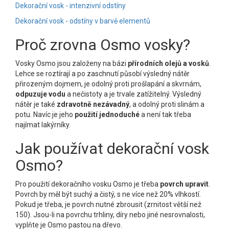
Dekorační vosk - intenzivní odstíny
Dekorační vosk - odstíny v barvě elementů
Proč zrovna Osmo vosky?
Vosky Osmo jsou založeny na bázi
přírodních olejů a vosků
.
Lehce se roztírají a po zaschnutí působí výsledný nátěr
přirozeným dojmem, je odolný proti prošlapání a skvrnám,
odpuzuje vodu
a nečistoty a je trvale zatížitelný. Výsledný
nátěr je také
zdravotně nezávadný
, a odolný proti slinám a
potu. Navíc je jeho
použití jednoduché
a není tak třeba
najímat lakýrníky.
Jak používat dekorační vosk
Osmo?
Pro použití dekoračního vosku Osmo je třeba
povrch upravit
.
Povrch by měl být suchý a čistý, s ne více než 20% vlhkostí.
Pokud je třeba, je povrch nutné zbrousit (zrnitost větší než
150). Jsou-li na povrchu trhliny, díry nebo jiné nesrovnalosti,
vyplňte je Osmo pastou na dřevo.