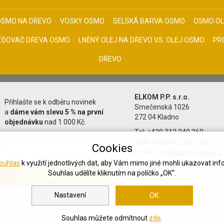
OSMO NA DŘEVO
VOSKY OSMO
SELSKÁ BARVA OSMO
OSMO OL
EĎOVAČ DŘEVA OSMO
LNĚNÝ OLEJ NA DŘEVO VS. OLEJ OSMO
PR
DŘEVO
ELKOM P.P. s.r.o.
Přihlašte se k odběru novinek
Smečenská 1026
a
dáme vám slevu 5 % na první
272 04 Kladno
objednávku
nad 1 000 Kč.
Tel: +420 312 240 360
GSM: +420 602 201 008
Cookies
Email:
info@barvy-osmo.cz
ouhlas
k využití jednotlivých dat, aby Vám mimo jiné mohli ukazovat inf
Souhlas udělíte kliknutím na políčko „OK“.
Nastavení
OK
s
Souhlas můžete odmítnout
zde
.