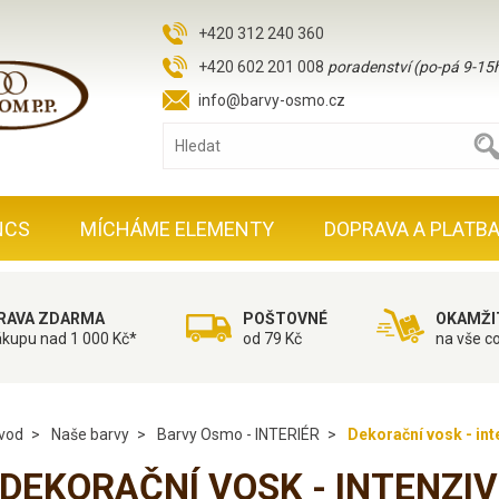
+420 312 240 360
+420 602 201 008
poradenství (po-pá 9-15
info@barvy-osmo.cz
NCS
MÍCHÁME ELEMENTY
DOPRAVA A PLATB
RAVA ZDARMA
POŠTOVNÉ
OKAMŽI
ákupu nad 1 000 Kč*
od 79 Kč
na vše c
vod
Naše barvy
Barvy Osmo - INTERIÉR
Dekorační vosk - in
DEKORAČNÍ VOSK - INTENZI