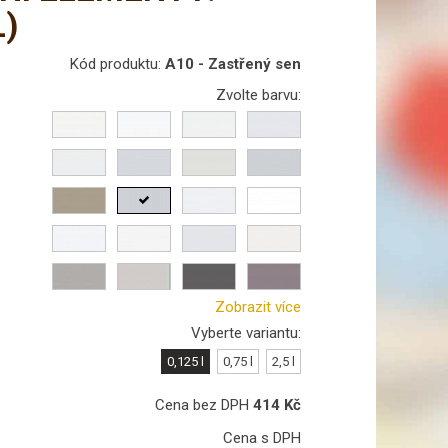
L)
Kód produktu:
A10 - Zastřený sen
Zvolte barvu:
Zobrazit více
Vyberte variantu:
0,125 l
0,75 l
2,5 l
Cena bez DPH
414
Kč
Cena s DPH