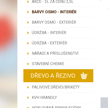
AKCE - 3L ZA CENU 2,5L
BARVY OSMO - INTERIÉR
BARVY OSMO - EXTERIÉR
ÚDRŽBA - INTERIÉR
ÚDRŽBA - EXTERIÉR
NÁŘADÍ A PŘÍSLUŠENSTVÍ
STAVEBNÍ CHEMIE
DŘEVO A ŘEZIVO
PALIVOVÉ DŘEVO/BRIKETY
KVH HRANOLY
HOBLOVANÁ PRKNA/FOŠNY