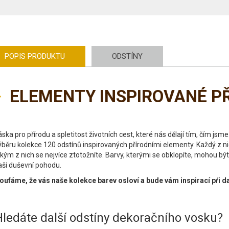
POPIS PRODUKTU
ODSTÍNY
ELEMENTY INSPIROVANÉ P
áska pro přírodu a spletitost životních cest, které nás dělají tím, čím js
ýběru kolekce 120 odstínů inspirovaných přírodními elementy. Každý z nic
akým z nich se nejvíce ztotožníte. Barvy, kterými se obklopíte, mohou b
aši duševní pohodu.
oufáme, že vás naše kolekce barev osloví a bude vám inspirací pŕi da
Hledáte další odstíny dekoračního vosku?