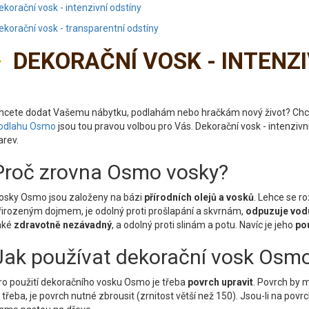
ekorační vosk - intenzivní odstíny
ekorační vosk - transparentní odstíny
DEKORAČNÍ VOSK - INTENZ
hcete dodat Vašemu nábytku, podlahám nebo hračkám nový život? Chcet
odlahu Osmo
jsou tou pravou volbou pro Vás. Dekorační vosk - intenziv
arev.
Proč zrovna Osmo vosky?
osky Osmo jsou založeny na bázi
přírodních olejů a vosků
. Lehce se ro
řirozeným dojmem, je odolný proti prošlapání a skvrnám,
odpuzuje vod
aké
zdravotně nezávadný
, a odolný proti slinám a potu. Navíc je jeho
pou
Jak používat dekorační vosk Osm
ro použití dekoračního vosku Osmo je třeba
povrch upravit
. Povrch by m
e třeba, je povrch nutné zbrousit (zrnitost větší než 150). Jsou-li na povrch