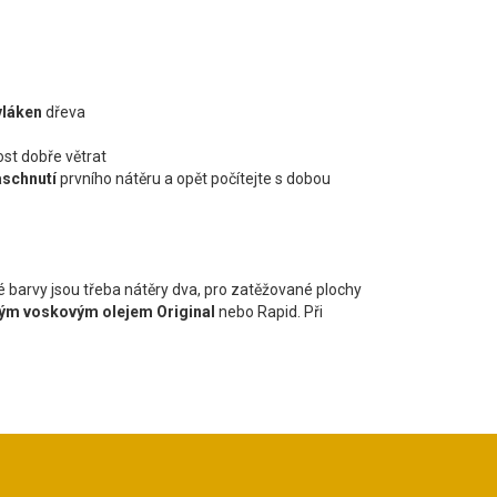
vláken
dřeva
ost dobře větrat
schnutí
prvního nátěru a opět počítejte s dobou
lé barvy jsou třeba nátěry dva, pro zatěžované plochy
dým voskovým olejem Original
nebo Rapid. Při