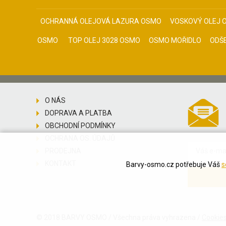
OCHRANNÁ OLEJOVÁ LAZURA OSMO
VOSKOVÝ OLEJ 
OSMO
TOP OLEJ 3028 OSMO
OSMO MOŘIDLO
ODŠ
O NÁS
DOPRAVA A PLATBA
OBCHODNÍ PODMÍNKY
OCHRANA OS. ÚDAJŮ
PRODEJNA
KONTAKT
Barvy-osmo.cz potřebuje Váš
s
© 2018 BARVY OSMO / Všechna práva vyhrazena /
Cookie