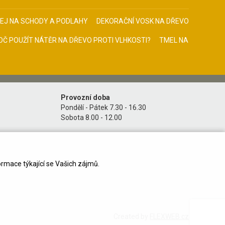
EJ NA SCHODY A PODLAHY
DEKORAČNÍ VOSK NA DŘEVO
OČ POUŽÍT NÁTĚR NA DŘEVO PROTI VLHKOSTI?
TMEL NA
Provozní doba
Pondělí - Pátek 7.30 - 16.30
Sobota 8.00 - 12.00
ormace týkající se Vašich zájmů.
Created by
FLEXWEB.cz