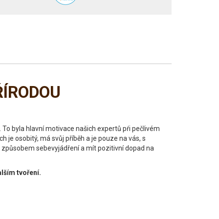
ŘÍRODOU
me. To byla hlavní motivace našich expertů pŕi pečlivém
h je osobitý, má svůj příběh a je pouze na vás, s
ýt způsobem sebevyjádření a mít pozitivní dopad na
lším tvoření.