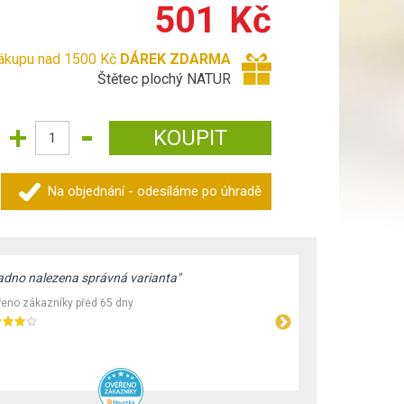
501
Kč
nákupu nad 1500 Kč
DÁREK ZDARMA
Štětec plochý NATUR
Na objednání - odesíláme po úhradě
adno nalezena správná varianta"
"Široké spek
Rychlé vyříz
eno zákazníky před 65 dny
Ověřeno záka