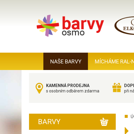
NAŠE BARVY
MÍCHÁME RAL-
KAMENNÁ PRODEJNA
DOP
s osobním odběrem zdarma
při n
Ú
BARVY