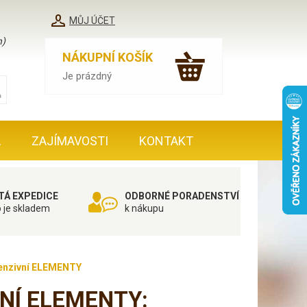
MŮJ ÚČET
h)
NÁKUPNÍ KOŠÍK
Je prázdný
A
ZAJÍMAVOSTI
KONTAKT
TÁ EXPEDICE
ODBORNÉ PORADENSTVÍ
o je skladem
k nákupu
tenzivní ELEMENTY
VNÍ ELEMENTY: