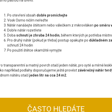
smo pastou na dřevo.
Po otevření obsah
dobře promíchejte
Vosk Osmo ničím neřeďte
Nátěr nanášejte štětcem nebo válečkem z mikrovláken
po směru 
Dobře nátěr rozetřete
Doba
schnutí je zhruba 24 hodin
, během kterých je potřeba místn
Pro druhý nátěr (pokud je třeba) postup opakujte po
důkladném za
schnutí 24 hodin
Po použití štětce okamžitě vymyjte
ro transparentní a matný povrch stačí jeden nátěr, pro syté a mírně lesk
ako například podlahy doporučujeme ještě provést
závěrečný nátěr tvr
ednom nátěru stačí
jeden litr na cca 24 m
2
.
ČASTO HLEDÁTE