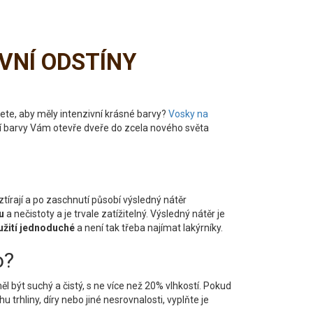
IVNÍ ODSTÍNY
e, aby měly intenzivní krásné barvy?
Vosky na
ní barvy Vám otevře dveře do zcela nového světa
ztírají a po zaschnutí působí výsledný nátěr
u
a nečistoty a je trvale zatížitelný. Výsledný nátěr je
žití jednoduché
a není tak třeba najímat lakýrníky.
o?
ěl být suchý a čistý, s ne více než 20% vlhkostí. Pokud
u trhliny, díry nebo jiné nesrovnalosti, vyplňte je