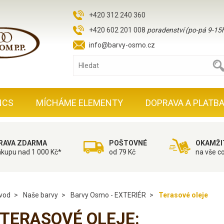
+420 312 240 360
+420 602 201 008
poradenství (po-pá 9-15
info@barvy-osmo.cz
NCS
MÍCHÁME ELEMENTY
DOPRAVA A PLATB
RAVA ZDARMA
POŠTOVNÉ
OKAMŽI
ákupu nad 1 000 Kč*
od 79 Kč
na vše c
vod
Naše barvy
Barvy Osmo - EXTERIÉR
Terasové oleje
TERASOVÉ OLEJE: