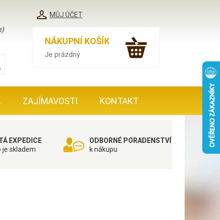
MŮJ ÚČET
h)
NÁKUPNÍ KOŠÍK
Je prázdný
A
ZAJÍMAVOSTI
KONTAKT
TÁ EXPEDICE
ODBORNÉ PORADENSTVÍ
o je skladem
k nákupu