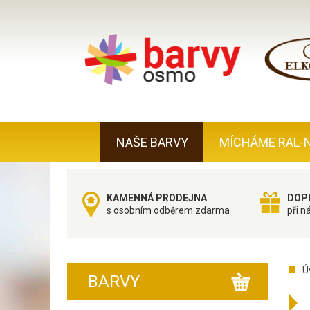
NAŠE BARVY
MÍCHÁME RAL-
KAMENNÁ PRODEJNA
DOP
s osobním odběrem zdarma
při n
Ú
BARVY