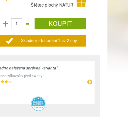
Štětec plochý NATUR
Skladem - k dodání 1 až 2 dny
adno nalezena správná varianta"
"Široké spek
Rychlé vyříz
eno zákazníky před 64 dny
Ověřeno záka