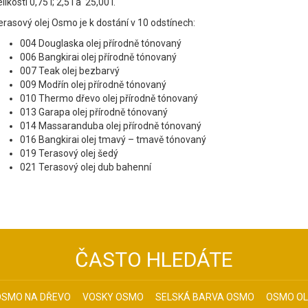
likosti 0,75 l; 2,5 l a 25,00 l.
erasový olej Osmo je k dostání v 10 odstínech:
004 Douglaska olej přírodně tónovaný
006 Bangkirai olej přírodně tónovaný
007 Teak olej bezbarvý
009 Modřín olej přírodně tónovaný
010 Thermo dřevo olej přírodně tónovaný
013 Garapa olej přírodně tónovaný
014 Massaranduba olej přírodně tónovaný
016 Bangkirai olej tmavý – tmavě tónovaný
019 Terasový olej šedý
021 Terasový olej dub bahenní
ČASTO HLEDÁTE
OSMO NA DŘEVO
VOSKY OSMO
SELSKÁ BARVA OSMO
OSMO OL