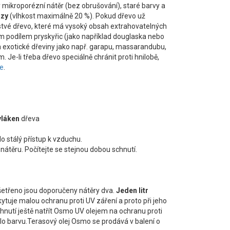
ý mikroporézní nátěr (bez obrušování), staré barvy a
azy
(vlhkost maximálně 20 %). Pokud dřevo už
stvé dřevo, které má vysoký obsah extrahovatelných
m podílem pryskyřic (jako například douglaska nebo
 exotické dřeviny jako např. garapu, massarandubu,
Je-li třeba dřevo speciálně chránit proti hnilobě,
e
.
vláken
dřeva
o stálý přístup k vzduchu.
nátěru. Počítejte se stejnou dobou schnutí.
 ošetřeno jsou doporučeny nátěry dva.
Jeden litr
kytuje malou ochranu proti UV záření a proto při jeho
utí ještě natřít Osmo UV olejem na ochranu proti
 barvu.Terasový olej Osmo se prodává v balení o