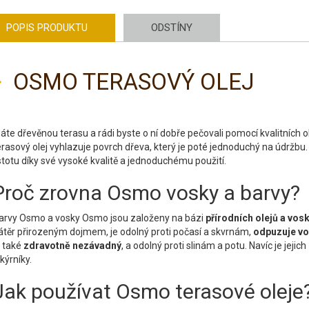
POPIS PRODUKTU
ODSTÍNY
OSMO TERASOVÝ OLEJ
áte dřevěnou terasu a rádi byste o ní dobře pečovali pomocí kvalitních
erasový olej vyhlazuje povrch dřeva, který je poté jednoduchý na údržbu.
istotu díky své vysoké kvalitě a jednoduchému použití.
Proč zrovna Osmo vosky a barvy?
arvy Osmo a vosky Osmo jsou založeny na bázi
přírodních olejů a vos
átěr přirozeným dojmem, je odolný proti počasí a skvrnám,
odpuzuje v
e také
zdravotně nezávadný
, a odolný proti slinám a potu. Navíc je jejich
akýrníky.
Jak používat Osmo terasové oleje