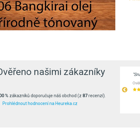
Ověřeno našimi zákazníky
"Nákup proběhl v pohodě, doručení v pořádku,
"Sn
barva (tvrdý vosk bezbarvý matný) je výborná a
Ověř
nátěr je skutečně takový, jaký je inzerován…"
00 %
zákazníků doporučuje náš obchod (z
87
recenzí).
Ověřeno zákazníky před 377 dny
Prohlédnout hodnocení na Heureka.cz