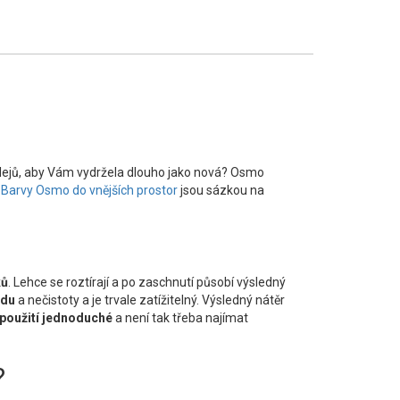
 olejů, aby Vám vydržela dlouho jako nová? Osmo
Barvy Osmo do vnějších prostor
jsou sázkou na
ků
. Lehce se roztírají a po zaschnutí působí výsledný
odu
a nečistoty a je trvale zatížitelný. Výsledný nátěr
použití jednoduché
a není tak třeba najímat
?