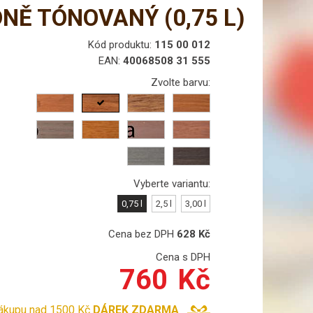
ODNĚ TÓNOVANÝ
(0,75 L)
Kód produktu:
115 00 012
EAN:
40068508 31 555
Zvolte barvu:
Vyberte variantu:
0,75 l
2,5 l
3,00 l
Cena bez DPH
628
Kč
Cena s DPH
760
Kč
nákupu nad 1500 Kč
DÁREK ZDARMA