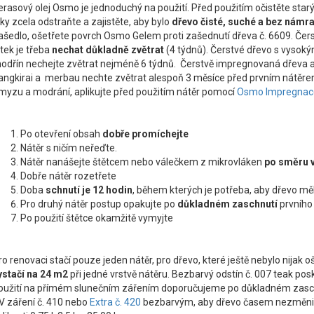
erasový olej Osmo je jednoduchý na použití. Před použitím očistěte star
aky zcela odstraňte a zajistěte, aby bylo
dřevo čisté, suché a bez námr
ašedlo, ošetřete povrch Osmo Gelem proti zašednutí dřeva č. 6609. Čer
átek je třeba
nechat důkladně zvětrat
(4 týdnů). Čerstvé dřevo s vysoký
odřín nechejte zvětrat nejméně 6 týdnů. Čerstvě impregnovaná dřeva a
angkirai a merbau nechte zvětrat alespoň 3 měsíce před prvním nátěrem. 
myzu a modrání, aplikujte před použitím nátěr pomocí
Osmo Impregnac
Po otevření obsah
dobře promíchejte
Nátěr s ničím neřeďte.
Nátěr nanášejte štětcem nebo válečkem z mikrovláken
po směru 
Dobře nátěr rozetřete
Doba
schnutí je 12 hodin
, během kterých je potřeba, aby dřevo měl
Pro druhý nátěr postup opakujte po
důkladném zaschnutí
prvního 
Po použití štětce okamžitě vymyjte
ro renovaci stačí pouze jeden nátěr, pro dřevo, které ještě nebylo nijak
ystačí na 24 m
2
při jedné vrstvě nátěru. Bezbarvý odstín č. 007 teak pos
oužití na přímém slunečním zářením doporučujeme po důkladném zaschn
V záření č. 410 nebo
Extra č. 420
bezbarvým, aby dřevo časem nezměnilo