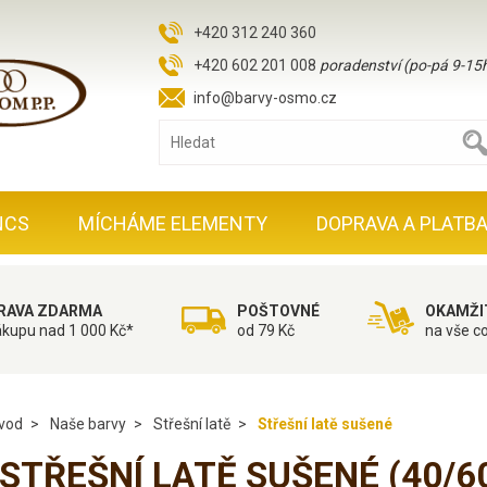
+420 312 240 360
+420 602 201 008
poradenství (po-pá 9-15
info@barvy-osmo.cz
NCS
MÍCHÁME ELEMENTY
DOPRAVA A PLATB
RAVA ZDARMA
POŠTOVNÉ
OKAMŽI
ákupu nad 1 000 Kč*
od 79 Kč
na vše c
vod
Naše barvy
Střešní latě
Střešní latě sušené
STŘEŠNÍ LATĚ SUŠENÉ
(40/6