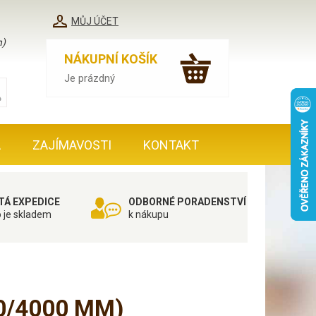
MŮJ ÚČET
h)
NÁKUPNÍ KOŠÍK
Je prázdný
A
ZAJÍMAVOSTI
KONTAKT
TÁ EXPEDICE
ODBORNÉ PORADENSTVÍ
o je skladem
k nákupu
0/4000 MM)