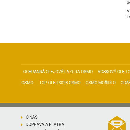
p
V
k
OCHRANNÁ OLEJOVÁ LAZURA OSMO
VOSKOVÝ OLEJ 
OSMO
TOP OLEJ 3028 OSMO
OSMO MOŘIDLO
ODŠ
O NÁS
DOPRAVA A PLATBA