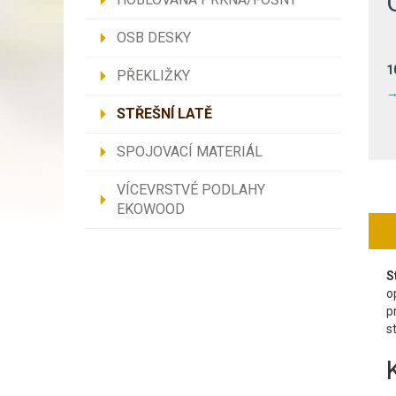
OSB DESKY
1
PŘEKLIŽKY
STŘEŠNÍ LATĚ
SPOJOVACÍ MATERIÁL
VÍCEVRSTVÉ PODLAHY
EKOWOOD
S
o
p
s