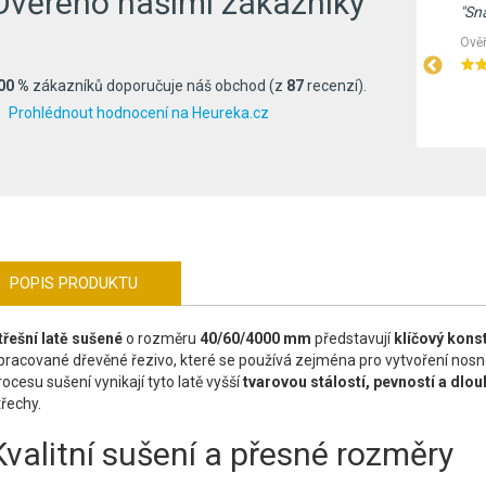
Ověřeno našimi zákazníky
"Nákup proběhl v pohodě, doručení v pořádku,
"Sn
barva (tvrdý vosk bezbarvý matný) je výborná a
Ověř
nátěr je skutečně takový, jaký je inzerován…"
00 %
zákazníků doporučuje náš obchod (z
87
recenzí).
Ověřeno zákazníky před 377 dny
Prohlédnout hodnocení na Heureka.cz
POPIS PRODUKTU
třešní latě sušené
o rozměru
40/60/4000 mm
představují
klíčový kons
pracované dřevěné řezivo, které se používá zejména pro vytvoření nosné
rocesu sušení vynikají tyto latě vyšší
tvarovou stálostí, pevností a dlou
třechy.
Kvalitní sušení a přesné rozměry