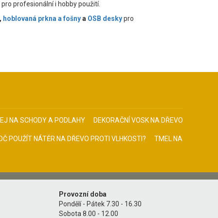
 pro profesionální i hobby použití.
,
hoblovaná prkna a fošny
a
OSB desky
pro
EJ NA SCHODY A PODLAHY
DEKORAČNÍ VOSK NA DŘEVO
OČ POUŽÍT NÁTĚR NA DŘEVO PROTI VLHKOSTI?
TMEL NA
Provozní doba
Pondělí - Pátek 7.30 - 16.30
Sobota 8.00 - 12.00