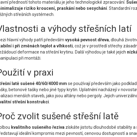
lavní předností tohoto materiálu je jeho technologické zpracování.
Sušen
inimalizuje riziko kroucení, praskání nebo sesychání
. Standardní r
ěžných střešních systémech.
Vlastnosti a výhody střešních latí
ezi hlavní výhody patří především
vysoká pevnost dřeva
, dlouhá život
tabilní i při změnách teplot a vlhkosti
, což je v prostředí střechy zásad
ežádoucí deformace na střešní krytinu. Další výhodou je také jejich
nízk
anipulaci při montáži.
Použití v praxi
třešní latě sušené 40/60/4000 mm
se používají především jako podkladní
ašky, betonové tašky nebo jiné typy krytin. Uplatnění nacházejí v novost
ealizaci menších staveb, jako jsou altány nebo pergoly. Jejich univerzálno
valitní střešní konstrukci
.
Proč zvolit sušené střešní latě
olbou
kvalitního sušeného řeziva
získáte jistotu dlouhodobé stability a 
ředstavují ideální kompromis mezi pevností, cenovou dostupností a snad