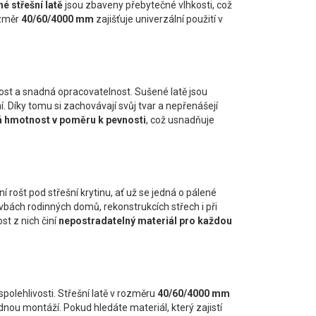
é střešní latě
jsou zbaveny přebytečné vlhkosti, což
ozměr
40/60/4000 mm
zajišťuje univerzální použití v
nost a snadná opracovatelnost. Sušené latě jsou
ní. Díky tomu si zachovávají svůj tvar a nepřenášejí
á hmotnost v poměru k pevnosti
, což usnadňuje
 rošt pod střešní krytinu, ať už se jedná o pálené
avbách rodinných domů, rekonstrukcích střech i při
st z nich činí
nepostradatelný materiál pro každou
spolehlivosti. Střešní latě v rozměru
40/60/4000 mm
nou montáží. Pokud hledáte materiál, který zajistí