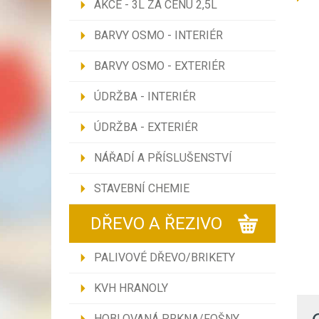
AKCE - 3L ZA CENU 2,5L
BARVY OSMO - INTERIÉR
BARVY OSMO - EXTERIÉR
ÚDRŽBA - INTERIÉR
ÚDRŽBA - EXTERIÉR
NÁŘADÍ A PŘÍSLUŠENSTVÍ
STAVEBNÍ CHEMIE
DŘEVO A ŘEZIVO
PALIVOVÉ DŘEVO/BRIKETY
KVH HRANOLY
HOBLOVANÁ PRKNA/FOŠNY