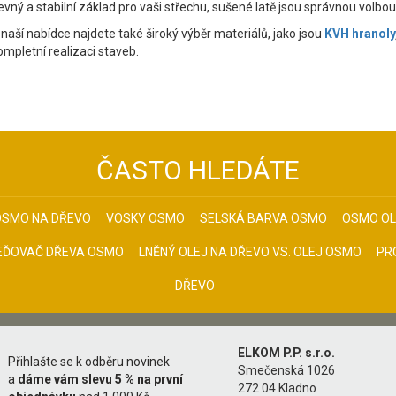
evný a stabilní základ pro vaši střechu, sušené latě jsou správnou volbou
 naší nabídce najdete také široký výběr materiálů, jako jsou
KVH hranoly
ompletní realizaci staveb.
ČASTO HLEDÁTE
OSMO NA DŘEVO
VOSKY OSMO
SELSKÁ BARVA OSMO
OSMO OL
EĎOVAČ DŘEVA OSMO
LNĚNÝ OLEJ NA DŘEVO VS. OLEJ OSMO
PR
DŘEVO
ELKOM P.P. s.r.o.
Přihlašte se k odběru novinek
Smečenská 1026
a
dáme vám slevu 5 % na první
272 04 Kladno