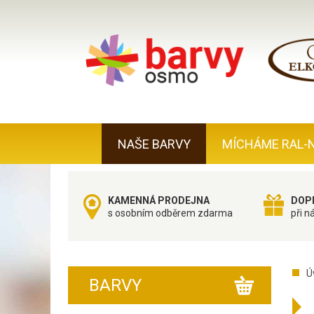
NAŠE BARVY
MÍCHÁME RAL-
KAMENNÁ PRODEJNA
DOP
s osobním odběrem zdarma
při n
Ú
BARVY