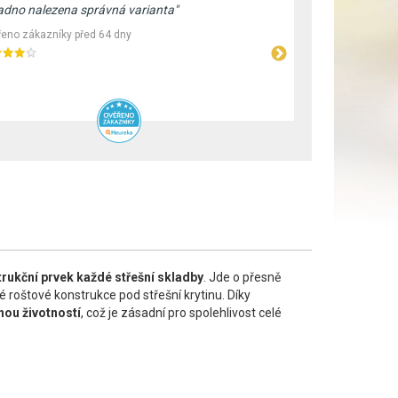
adno nalezena správná varianta"
"Široké spek
Rychlé vyříz
eno zákazníky před 64 dny
Ověřeno záka
trukční prvek každé střešní skladby
. Jde o přesně
 roštové konstrukce pod střešní krytinu. Díky
hou životností
, což je zásadní pro spolehlivost celé