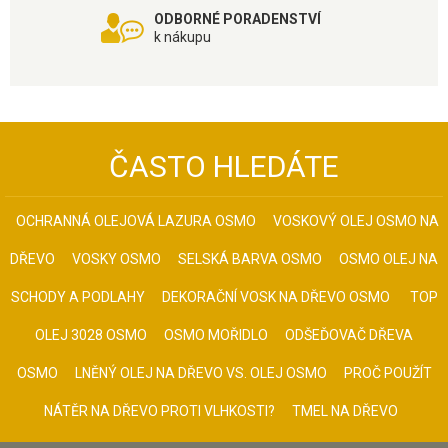
ODBORNÉ PORADENSTVÍ
k nákupu
ČASTO HLEDÁTE
OCHRANNÁ OLEJOVÁ LAZURA OSMO
VOSKOVÝ OLEJ OSMO NA
DŘEVO
VOSKY OSMO
SELSKÁ BARVA OSMO
OSMO OLEJ NA
SCHODY A PODLAHY
DEKORAČNÍ VOSK NA DŘEVO OSMO
TOP
OLEJ 3028 OSMO
OSMO MOŘIDLO
ODŠEĎOVAČ DŘEVA
OSMO
LNĚNÝ OLEJ NA DŘEVO VS. OLEJ OSMO
PROČ POUŽÍT
NÁTĚR NA DŘEVO PROTI VLHKOSTI?
TMEL NA DŘEVO