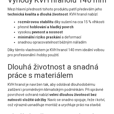
Mezi hlavní přednosti tohoto produktu patří především jeho
technická kvalita a dlouhá životnost
. KVH hranol nabízí:
rozměrovou stabilitu
díky sušení na cca 15 % vlhkosti
přesné
hoblování a hladký povrch
vysokou
pevnost a nosnost
minimální riziko praskání
a deformací
snadnou opracovatelnost běžným nářadím
Díky těmto vlastnostem je KVH hranol 140 mm ideální volbou
pro profesionální i hobby použití.
Dlouhá životnost a snadná
práce s materiálem
KVH hranol je navržen tak, aby odolával dlouhodobému
zatížení i proměnlivým klimatickým podmínkám. Při správné
povrchové ochraně nabízí
velmi dlouhou životnost bez
nutnosti složité údržby
. Navíc se snadno spojuje, řeže i kotví,
což výrazně usnadňuje montáž a urychluje práci na stavbě.