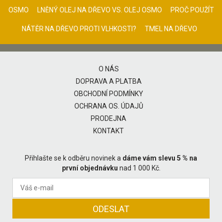
OSMO
LNĚNÝ OLEJ NA DŘEVO VS. OLEJ OSMO
PROČ POUŽÍT
NÁTĚR NA DŘEVO PROTI VLHKOSTI?
TMEL NA DŘEVO
O NÁS
DOPRAVA A PLATBA
OBCHODNÍ PODMÍNKY
OCHRANA OS. ÚDAJŮ
PRODEJNA
KONTAKT
Přihlašte se k odběru novinek a
dáme vám slevu 5 % na
první objednávku
nad 1 000 Kč.