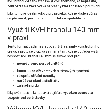
KVH hranol výrazně stabilnější, což znamená, že
nepraská,
nekroutí se a zachovává si přesný tvar
i po letech používání.
Díky tomu je ideální volbou pro projekty, kde je kladen důraz
na
přesnost, pevnost a dlouhodobou spolehlivost
.
Využití KVH hranolu 140 mm
v praxi
Tento formát patří mezi
robustnější varianty
konstrukčního
dřeva, a proto se využívá zejména tam, kde je potřeba vyšší
nosnost. KVH hranol 140 mm se skvěle hodí pro:
nosné sloupy pergol a altánů
konstrukce dřevostaveb
a rámových systémů
stropní a
střešní nosníky
garážová stání
a přístřešky
zahradní prvky
Díky své masivní konstrukci zajišťuje
vysokou pevnost a
bezpečnost celé stavby
.
Výhody KVH hranolu 140 mm