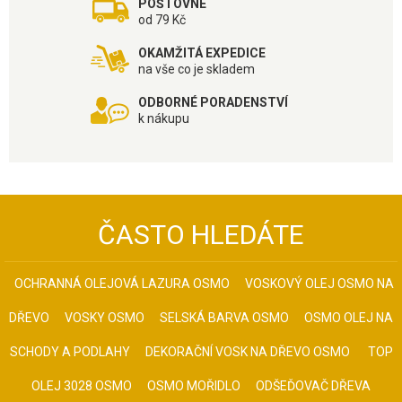
POŠTOVNÉ
od 79 Kč
OKAMŽITÁ EXPEDICE
na vše co je skladem
ODBORNÉ PORADENSTVÍ
k nákupu
ČASTO HLEDÁTE
OCHRANNÁ OLEJOVÁ LAZURA OSMO
VOSKOVÝ OLEJ OSMO NA
DŘEVO
VOSKY OSMO
SELSKÁ BARVA OSMO
OSMO OLEJ NA
SCHODY A PODLAHY
DEKORAČNÍ VOSK NA DŘEVO OSMO
TOP
OLEJ 3028 OSMO
OSMO MOŘIDLO
ODŠEĎOVAČ DŘEVA